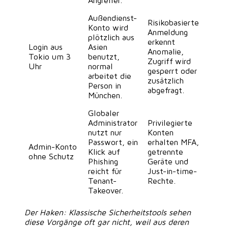
Angreifer.
Außendienst-
Risikobasierte
Konto wird
Anmeldung
plötzlich aus
erkennt
Login aus
Asien
Anomalie,
Tokio um 3
benutzt,
Zugriff wird
Uhr
normal
gesperrt oder
arbeitet die
zusätzlich
Person in
abgefragt.
München.
Globaler
Administrator
Privilegierte
nutzt nur
Konten
Passwort, ein
erhalten MFA,
Admin-Konto
Klick auf
getrennte
ohne Schutz
Phishing
Geräte und
reicht für
Just-in-time-
Tenant-
Rechte.
Takeover.
Der Haken:
Klassische Sicherheitstools sehen
diese Vorgänge oft gar nicht, weil aus deren