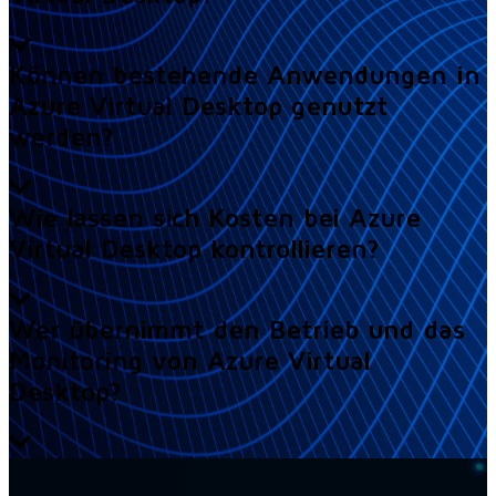
Können bestehende Anwendungen in
Azure Virtual Desktop genutzt
werden?
Wie lassen sich Kosten bei Azure
Virtual Desktop kontrollieren?
Wer übernimmt den Betrieb und das
Monitoring von Azure Virtual
Desktop?