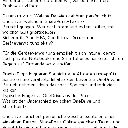
Einführung. Daher empfehlen wir, vor dem Start drei
Punkte zu klären:
Datenstruktur: Welche Dateien gehören persönlich in
OneDrive, welche in SharePoint-Teams?
Berechtigungen: Wer darf intern und extern teilen, mit
welcher Gültigkeitsdauer?
Sicherheit: Sind MFA, Conditional Access und
Geräteverwaltung aktiv?
Für die Geräteverwaltung empfiehlt sich
Intune
, damit
auch private Notebooks und Smartphones nur unter klaren
Regeln auf Firmendaten zugreifen.
Praxis-Tipp: Migrieren Sie nicht alle Altdaten ungeprüft.
Sortieren Sie veraltete Inhalte aus, bevor Sie OneDrive in
Betrieb nehmen, denn das spart Speicher und reduziert
Risiken.
Typische Fragen zu OneDrive aus der Praxis
Was ist der Unterschied zwischen OneDrive und
SharePoint?
OneDrive speichert persönliche Geschäftsdateien einer
einzelnen Person. SharePoint Online speichert Team- und
Projektdateien mit gemeinsamem Zugriff. Daher gilt die